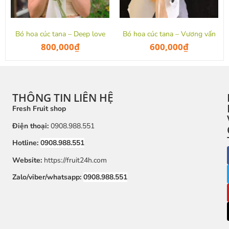
Bó hoa cúc tana – Deep love
Bó hoa cúc tana – Vương vấn
800,000
₫
600,000
₫
THÔNG TIN LIÊN HỆ
Fresh Fruit shop
Điện thoại:
0908.988.551
Hotline:
0908.988.551
Website:
https://fruit24h.com
Zalo/viber/whatsapp:
0908.988.551