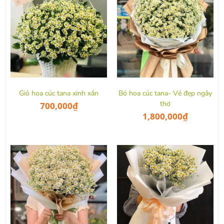
Giỏ hoa cúc tana xinh xắn
Bó hoa cúc tana- Vẻ đẹp ngây
thơ
700,000
₫
1,800,000
₫