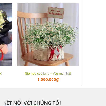
ô!
Giỏ hoa cúc tana – Yêu mẹ nhất
1,000,000
₫
KẾT NỐI VỚI CHÚNG TÔI