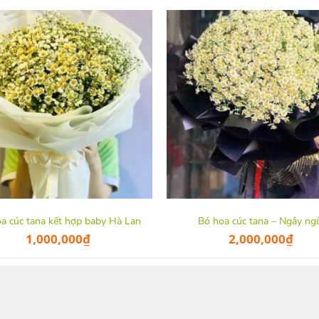
a cúc tana kết hợp baby Hà Lan
Bó hoa cúc tana – Ngây ng
1,000,000
₫
2,000,000
₫