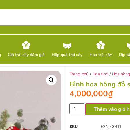
g
Giỏ trái cây đám giỗ
Hộp quà trái cây
Hoa trái cây
Dịp t
Trang chủ
/
Hoa tươi
/
Hoa hồng
Bình hoa hồng đỏ 
4,000,000
₫
Thêm vào giỏ 
SKU
F24_48411