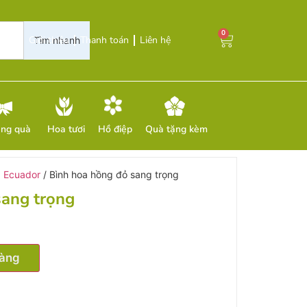
0
Giới thiệu
Thanh toán
Liên hệ
Tìm nhanh
ặng quà
Hoa tươi
Hồ điệp
Quà tặng kèm
 Ecuador
/ Bình hoa hồng đỏ sang trọng
sang trọng
hàng