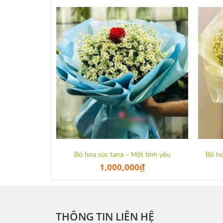
Bó hoa cúc tana – Một tình yêu
Bó ho
1,000,000
₫
THÔNG TIN LIÊN HỆ