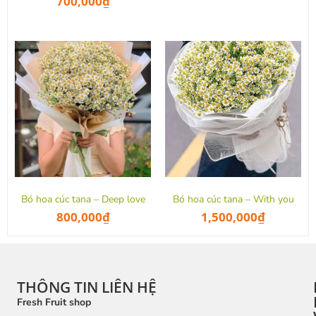
700,000
₫
Bó hoa cúc tana – Deep love
Bó hoa cúc tana – With you
800,000
₫
1,500,000
₫
THÔNG TIN LIÊN HỆ
Fresh Fruit shop