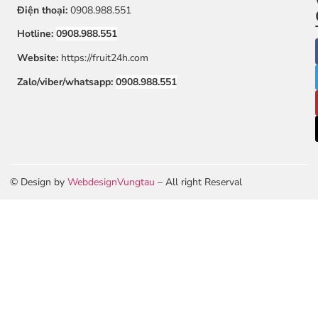
Điện thoại:
0908.988.551
Hotline:
0908.988.551
Website:
https://fruit24h.com
Zalo/viber/whatsapp:
0908.988.551
© Design by
WebdesignVungtau
– All right Reserval