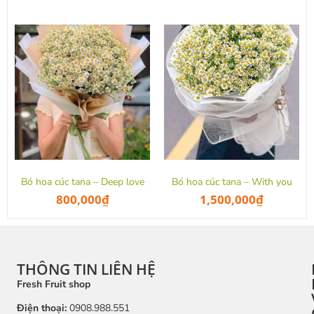
Bó hoa cúc tana – Deep love
Bó hoa cúc tana – With you
800,000
₫
1,500,000
₫
THÔNG TIN LIÊN HỆ
Fresh Fruit shop
Điện thoại:
0908.988.551