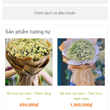
Chính sách và điều khoản
Sản phẩm tương tự
Bó hoa cúc tana – Dành tặng
Bó hoa cúc tana – Trao trọn
em
ngọt ngào
650,000
₫
1,800,000
₫