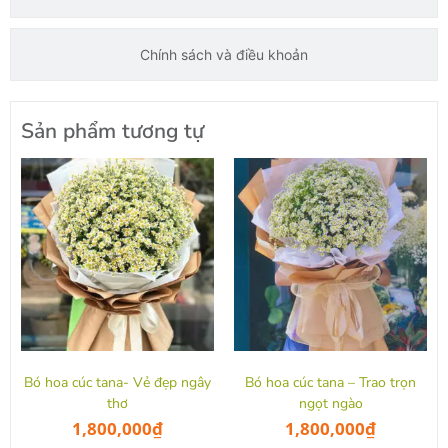
Chính sách và điều khoản
Sản phẩm tương tự
Bó hoa cúc tana- Vẻ đẹp ngây
Bó hoa cúc tana – Trao trọn
thơ
ngọt ngào
1,800,000
₫
1,800,000
₫