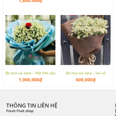
1,800,000
₫
Bó hoa cúc tana – Một tình yêu
Bó hoa cúc tana – Vui vẻ
1,000,000
₫
600,000
₫
THÔNG TIN LIÊN HỆ
Fresh Fruit shop