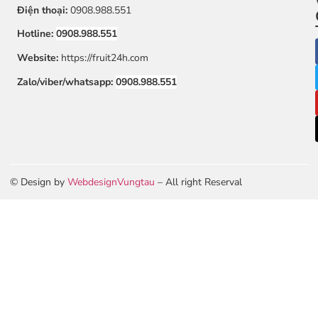
Điện thoại:
0908.988.551
Hotline:
0908.988.551
Website:
https://fruit24h.com
Zalo/viber/whatsapp:
0908.988.551
© Design by
WebdesignVungtau
– All right Reserval