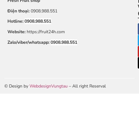
Fresh Fruit shop
Điện thoại:
0908.988.551
Hotline:
0908.988.551
Website:
https://fruit24h.com
Zalo/viber/whatsapp:
0908.988.551
© Design by
WebdesignVungtau
– All right Reserval