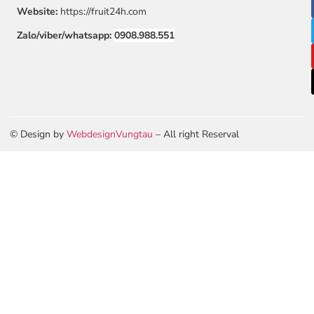
Website:
https://fruit24h.com
Zalo/viber/whatsapp:
0908.988.551
© Design by
WebdesignVungtau
– All right Reserval