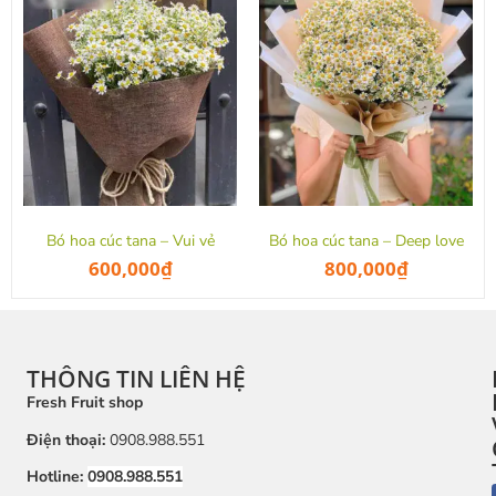
Bó hoa cúc tana – Vui vẻ
Bó hoa cúc tana – Deep love
600,000
₫
800,000
₫
THÔNG TIN LIÊN HỆ
Fresh Fruit shop
Điện thoại:
0908.988.551
Hotline:
0908.988.551