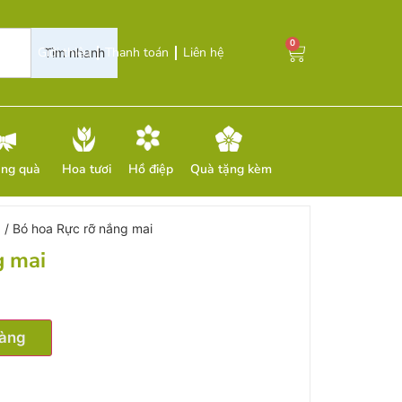
0
Giới thiệu
Thanh toán
Liên hệ
Tìm nhanh
ặng quà
Hoa tươi
Hồ điệp
Quà tặng kèm
g
/ Bó hoa Rực rỡ nắng mai
g mai
hàng