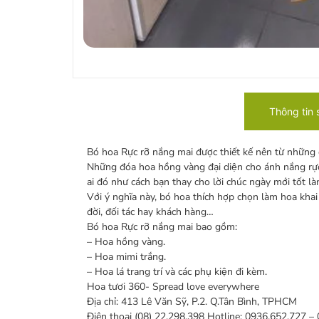
Thông tin
Bó hoa Rực rỡ nắng mai được thiết kế nên từ những đ
Những đóa hoa hồng vàng đại diện cho ánh nắng rực 
ai đó như cách bạn thay cho lời chúc ngày mới tốt la
Với ý nghĩa này, bó hoa thích hợp chọn làm hoa k
đời, đối tác hay khách hàng…
Bó hoa Rực rỡ nắng mai bao gồm:
– Hoa hồng vàng.
– Hoa mimi trắng.
– Hoa lá trang trí và các phụ kiện đi kèm.
Hoa tươi 360- Spread love everywhere
Địa chỉ: 413 Lê Văn Sỹ, P.2. Q.Tân Bình, TPHCM
Điện thoại (08) 22.298.398 Hotline: 0936.652.727 –