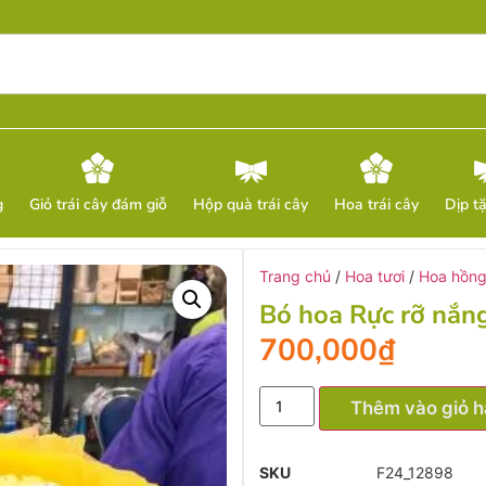
g
Giỏ trái cây đám giỗ
Hộp quà trái cây
Hoa trái cây
Dịp t
Trang chủ
/
Hoa tươi
/
Hoa hồn
Bó hoa Rực rỡ nắn
700,000
₫
Thêm vào giỏ 
SKU
F24_12898