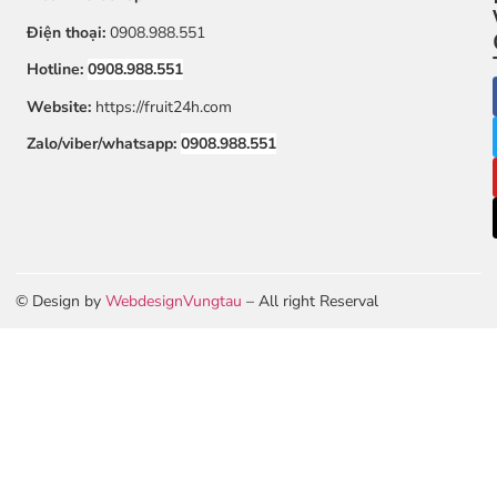
Điện thoại:
0908.988.551
Hotline:
0908.988.551
Website:
https://fruit24h.com
Zalo/viber/whatsapp:
0908.988.551
© Design by
WebdesignVungtau
– All right Reserval