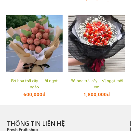
Bó hoa trái cây – Lời ngọt
Bó hoa trái cây – Vị ngọt môi
ngào
em
600,000
₫
1,800,000
₫
THÔNG TIN LIÊN HỆ
Fresh Fruit shop