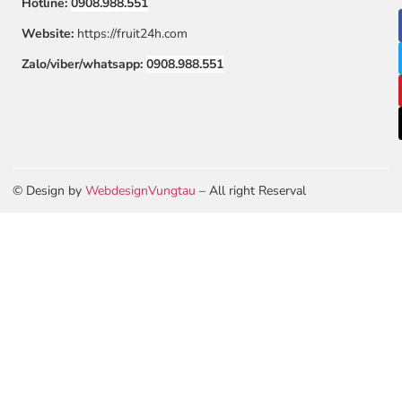
Hotline:
0908.988.551
Website:
https://fruit24h.com
Zalo/viber/whatsapp:
0908.988.551
© Design by
WebdesignVungtau
– All right Reserval