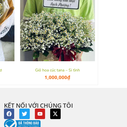
sơ
Giỏ hoa cúc tana – Si tình
1,000,000
₫
KẾT NỐI VỚI CHÚNG TÔI