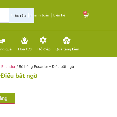
0
Giới thiệu
Thanh toán
Liên hệ
Tìm nhanh
ặng quà
Hoa tươi
Hồ điệp
Quà tặng kèm
 Ecuador
/ Bó hồng Ecuador – Điều bất ngờ
 Điều bất ngờ
hàng