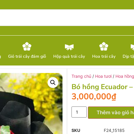
g
Giỏ trái cây đám giỗ
Hộp quà trái cây
Hoa trái cây
Dịp t
Trang chủ
/
Hoa tươi
/
Hoa hồng
Bó hồng Ecuador –
3,000,000
₫
Thêm vào giỏ 
SKU
F24_15185