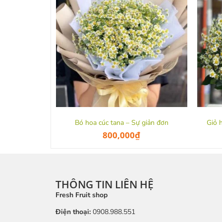
Bó hoa cúc tana – Sự giản đơn
Giỏ 
800,000
₫
THÔNG TIN LIÊN HỆ
Fresh Fruit shop
Điện thoại:
0908.988.551