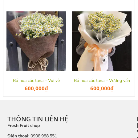
Bó hoa cúc tana – Vui vẻ
Bó hoa cúc tana – Vương vấn
600,000
₫
600,000
₫
THÔNG TIN LIÊN HỆ
Fresh Fruit shop
Điện thoại:
0908.988.551