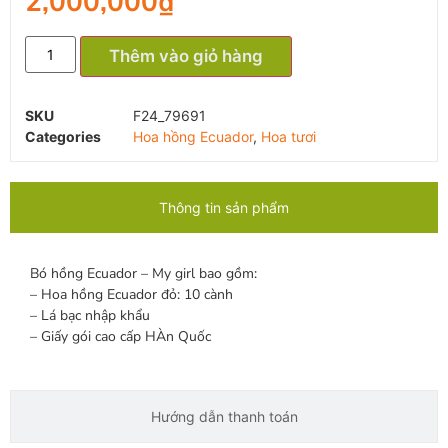
2,000,000
₫
Thêm vào giỏ hàng
SKU
F24_79691
Categories
Hoa hồng Ecuador
,
Hoa tươi
Thông tin sản phẩm
Bó hồng Ecuador – My girl bao gồm:
– Hoa hồng Ecuador đỏ: 10 cành
– Lá bạc nhập khẩu
– Giấy gói cao cấp HÀn Quốc
Hướng dẫn thanh toán