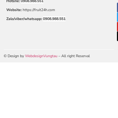
Hotline:
0908.988.551
Website:
https://fruit24h.com
Zalo/viber/whatsapp:
0908.988.551
© Design by
WebdesignVungtau
– All right Reserval