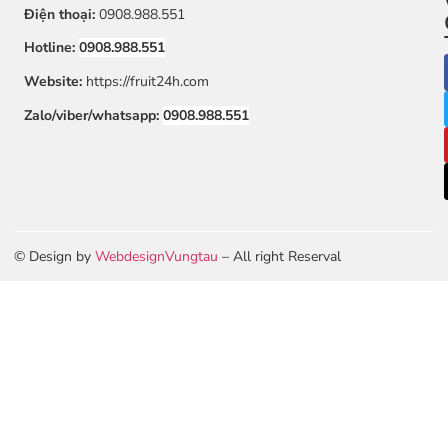
Điện thoại:
0908.988.551
Hotline:
0908.988.551
Website:
https://fruit24h.com
Zalo/viber/whatsapp:
0908.988.551
© Design by
WebdesignVungtau
– All right Reserval