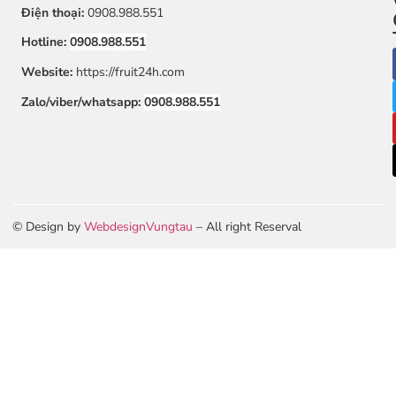
Điện thoại:
0908.988.551
Hotline:
0908.988.551
Website:
https://fruit24h.com
Zalo/viber/whatsapp:
0908.988.551
© Design by
WebdesignVungtau
– All right Reserval