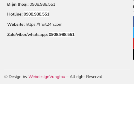
Điện thoại:
0908.988.551
Hotline:
0908.988.551
Website:
https://fruit24h.com
Zalo/viber/whatsapp:
0908.988.551
© Design by
WebdesignVungtau
– All right Reserval