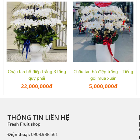
Chậu lan hồ điệp trắng 3 tầng
Chậu lan hồ điệp trắng – Tiếng
quý phái
gọi mùa xuân
22,000,000
₫
5,000,000
₫
THÔNG TIN LIÊN HỆ
Fresh Fruit shop
Điện thoại:
0908.988.551