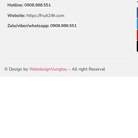
Hotline:
0908.988.551
Website:
https://fruit24h.com
Zalo/viber/whatsapp:
0908.988.551
© Design by
WebdesignVungtau
– All right Reserval