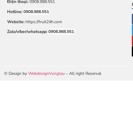
Điện thoại:
0908.988.551
Hotline:
0908.988.551
Website:
https://fruit24h.com
Zalo/viber/whatsapp:
0908.988.551
© Design by
WebdesignVungtau
– All right Reserval