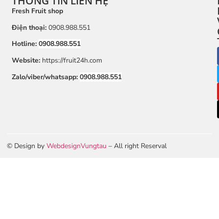
THÔNG TIN LIÊN HỆ
Fresh Fruit shop
Điện thoại:
0908.988.551
Hotline:
0908.988.551
Website:
https://fruit24h.com
Zalo/viber/whatsapp:
0908.988.551
© Design by
WebdesignVungtau
– All right Reserval