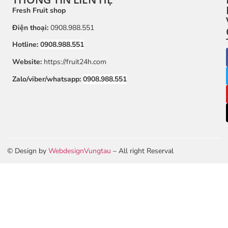
Fresh Fruit shop
Điện thoại:
0908.988.551
Hotline:
0908.988.551
Website:
https://fruit24h.com
Zalo/viber/whatsapp:
0908.988.551
© Design by
WebdesignVungtau
– All right Reserval