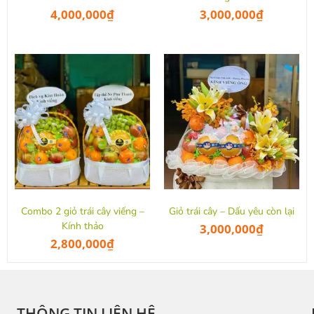
4,000,000
₫
3,000,000
₫
Combo 2 giỏ trái cây viếng –
Giỏ trái cây – Dấu yêu còn lại
Kính thảo
3,000,000
₫
2,800,000
₫
THÔNG TIN LIÊN HỆ