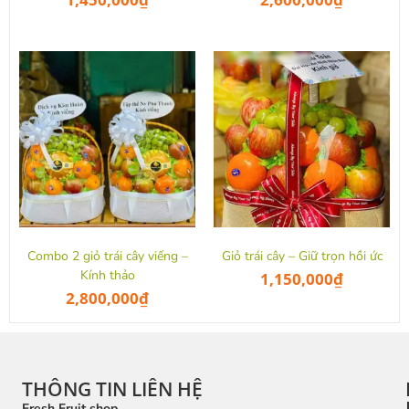
Combo 2 giỏ trái cây viếng –
Giỏ trái cây – Giữ trọn hồi ức
Kính thảo
1,150,000
₫
2,800,000
₫
THÔNG TIN LIÊN HỆ
Fresh Fruit shop