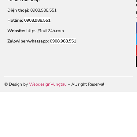
Điện thoại:
0908.988.551
Hotline:
0908.988.551
Website:
https://fruit24h.com
Zalo/viber/whatsapp:
0908.988.551
© Design by
WebdesignVungtau
– All right Reserval