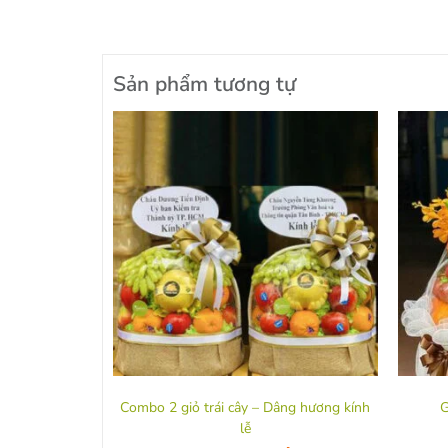
Sản phẩm tương tự
Combo 2 giỏ trái cây – Dâng hương kính
G
lễ