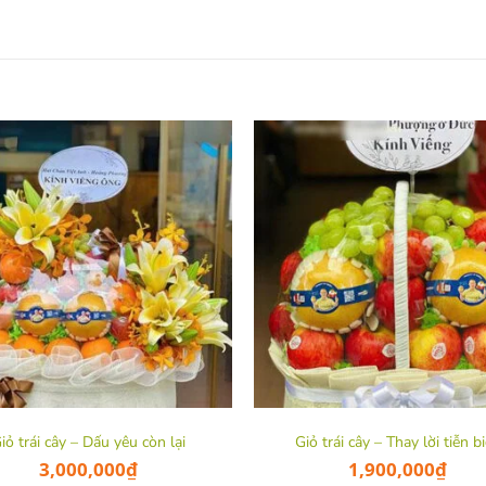
iỏ trái cây – Dấu yêu còn lại
Giỏ trái cây – Thay lời tiễn bi
3,000,000
₫
1,900,000
₫