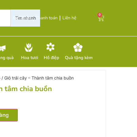
0
Giới thiệu
Thanh toán
Liên hệ
Tìm nhanh
ặng quà
Hoa tươi
Hồ điệp
Quà tặng kèm
ỗ
/ Giỏ trái cây – Thành tâm chia buồn
̀nh tâm chia buồn
hàng