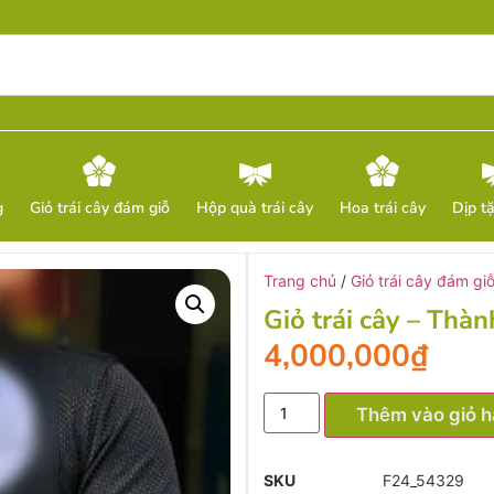
g
Giỏ trái cây đám giỗ
Hộp quà trái cây
Hoa trái cây
Dịp t
Trang chủ
/
Giỏ trái cây đám gi
Giỏ trái cây – Tha
4,000,000
₫
Thêm vào giỏ 
SKU
F24_54329