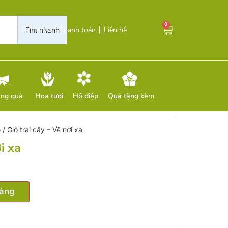
0
Giới thiệu
Thanh toán
Liên hệ
Tìm nhanh
ặng quà
Hoa tươi
Hồ điệp
Quà tặng kèm
ỗ
/ Giỏ trái cây – Về nơi xa
i xa
hàng