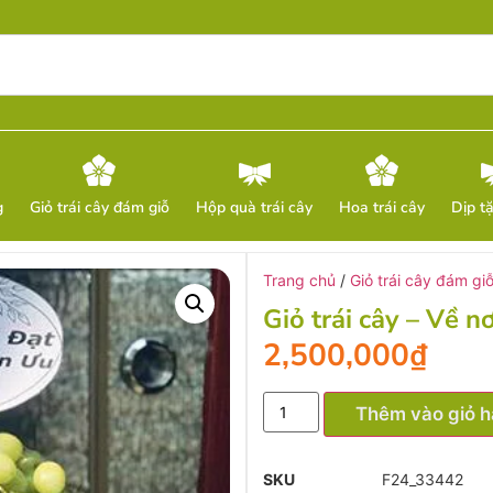
g
Giỏ trái cây đám giỗ
Hộp quà trái cây
Hoa trái cây
Dịp t
Trang chủ
/
Giỏ trái cây đám gi
Giỏ trái cây – Về nơ
2,500,000
₫
Thêm vào giỏ 
SKU
F24_33442