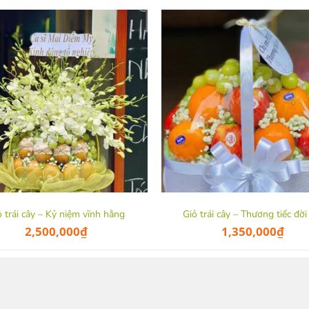
ỏ trái cây – Kỷ niệm vĩnh hằng
Giỏ trái cây – Thương tiếc đời
2,500,000
₫
1,350,000
₫