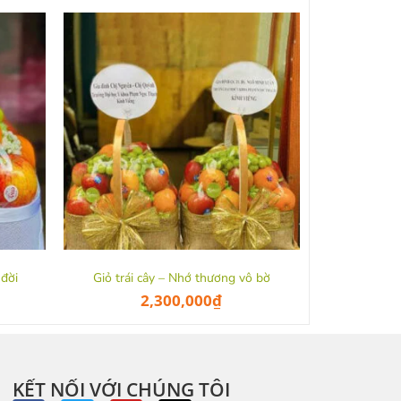
 đời
Giỏ trái cây – Nhớ thương vô bờ
2,300,000
₫
KẾT NỐI VỚI CHÚNG TÔI