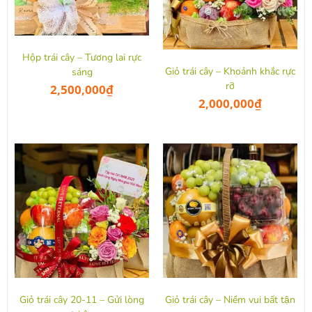
Hộp trái cây – Tương lai rực
Giỏ trái cây – Khoảnh khắc rực
sáng
rỡ
2,500,000
₫
2,000,000
₫
Giỏ trái cây 20-11 – Gửi lòng
Giỏ trái cây – Niềm vui bất tận