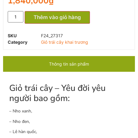
1,840,000
₫
Thêm vào giỏ hàng
SKU
F24_27317
Category
Giỏ trái cây khai trương
Thông tin sản phẩm
Giỏ trái cây – Yêu đời yêu
người bao gồm:
– Nho xanh,
– Nho đen,
– Lê hàn quốc,