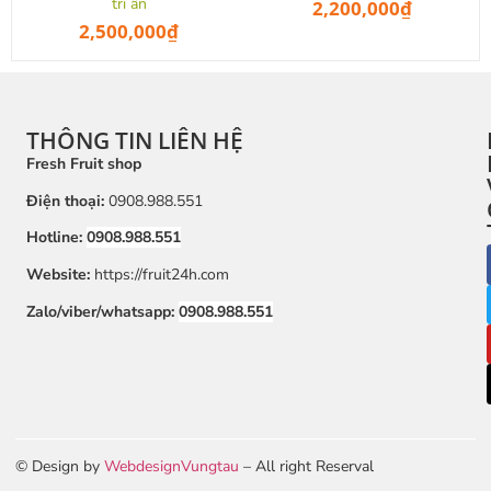
tri ân
2,200,000
₫
2,500,000
₫
THÔNG TIN LIÊN HỆ
Fresh Fruit shop
Điện thoại:
0908.988.551
Hotline:
0908.988.551
Website:
https://fruit24h.com
Zalo/viber/whatsapp:
0908.988.551
© Design by
WebdesignVungtau
– All right Reserval