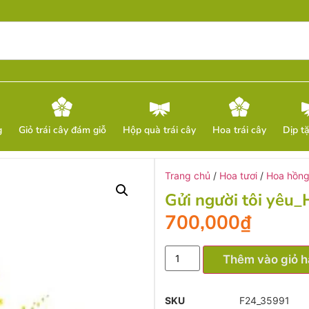
g
Giỏ trái cây đám giỗ
Hộp quà trái cây
Hoa trái cây
Dịp t
Trang chủ
/
Hoa tươi
/
Hoa hồn
Gửi người tôi yêu_
700,000
₫
Thêm vào giỏ 
SKU
F24_35991