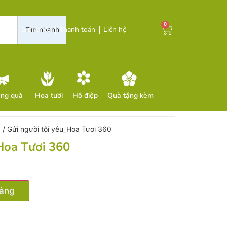
0
Giới thiệu
Thanh toán
Liên hệ
Tìm nhanh
ặng quà
Hoa tươi
Hồ điệp
Quà tặng kèm
g
/ Gửi người tôi yêu_Hoa Tươi 360
Hoa Tươi 360
hàng