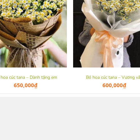
 hoa cúc tana – Dành tặng em
Bó hoa cúc tana – Vương v
650,000
₫
600,000
₫