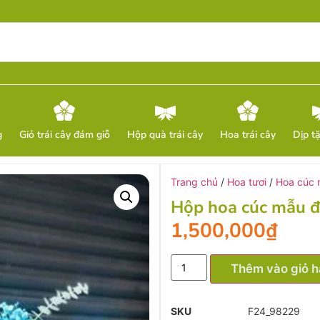
g
Giỏ trái cây đám giỗ
Hộp quà trái cây
Hoa trái cây
Dịp t
Trang chủ
/
Hoa tươi
/
Hoa cúc 
Hộp hoa cúc mẫu đ
1,500,000
₫
Thêm vào giỏ 
SKU
F24_98229