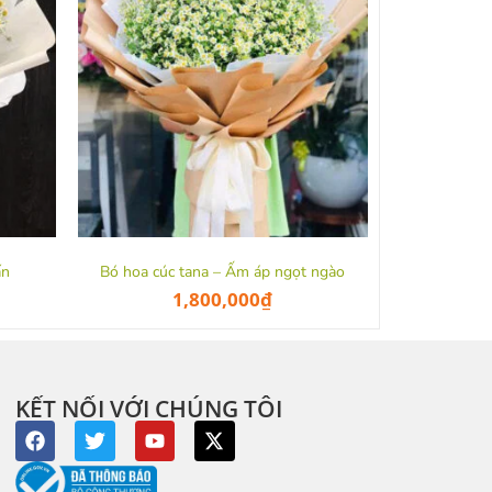
ấn
Bó hoa cúc tana – Ấm áp ngọt ngào
1,800,000
₫
KẾT NỐI VỚI CHÚNG TÔI