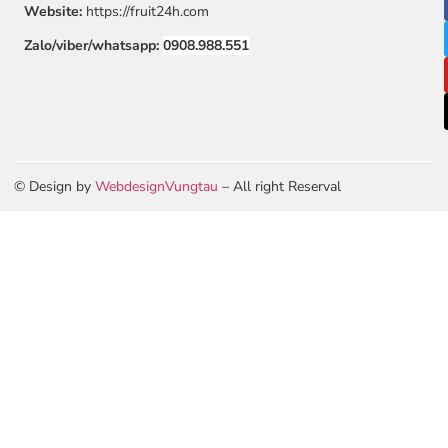
Website:
https://fruit24h.com
Zalo/viber/whatsapp:
0908.988.551
© Design by
WebdesignVungtau
– All right Reserval