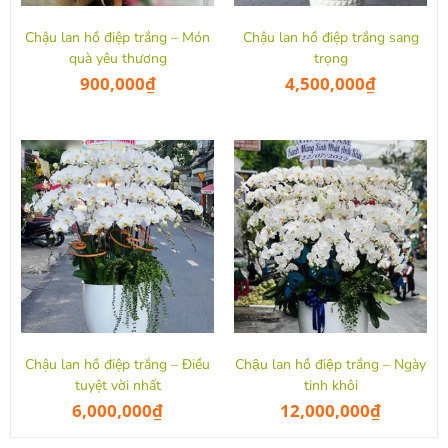
Chậu lan hồ điệp trắng – Món
Chậu lan hồ điệp trắng sang
quà yêu thương
trọng
900,000
₫
4,500,000
₫
Chậu lan hồ điệp trắng – Điều
Chậu lan hồ điệp trắng – Ngày
tuyệt vời nhất
tinh khôi
6,000,000
₫
12,000,000
₫