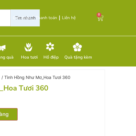
0
Giới thiệu
Thanh toán
Liên hệ
Tìm nhanh
ặng quà
Hoa tươi
Hồ điệp
Quà tặng kèm
g
/ Tình Hồng Như Mơ_Hoa Tươi 360
_Hoa Tươi 360
hàng