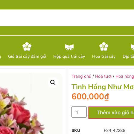
g
Giỏ trái cây đám giỗ
Hộp quà trái cây
Hoa trái cây
Dịp t
Trang chủ
/
Hoa tươi
/
Hoa hồn
Tình Hồng Như Mơ
600,000
₫
Thêm vào giỏ 
SKU
F24_42288