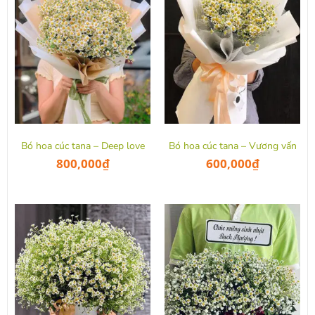
Bó hoa cúc tana – Deep love
Bó hoa cúc tana – Vương vấn
800,000
₫
600,000
₫