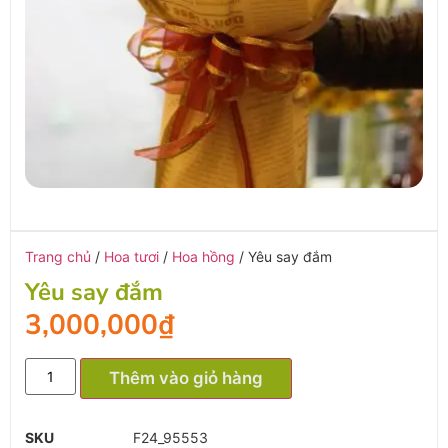
Trang chủ
/
Hoa tươi
/
Hoa hồng
/ Yêu say đắm
Yêu say đắm
3,000,000
₫
Thêm vào giỏ hàng
SKU
F24_95553