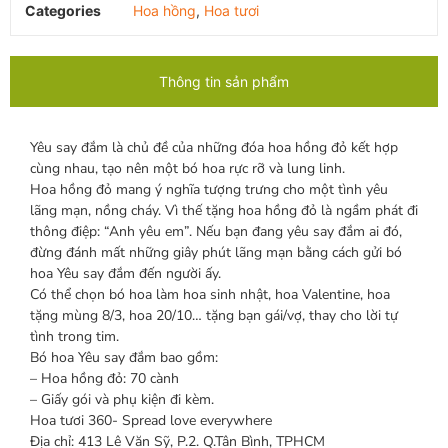
Categories
Hoa hồng
,
Hoa tươi
Thông tin sản phẩm
Yêu say đắm là chủ đề của những đóa hoa hồng đỏ kết hợp
cùng nhau, tạo nên một bó hoa rực rỡ và lung linh.
Hoa hồng đỏ mang ý nghĩa tượng trưng cho một tình yêu
lãng mạn, nồng cháy. Vì thế tặng hoa hồng đỏ là ngầm phát đi
thông điệp: “Anh yêu em”. Nếu bạn đang yêu say đắm ai đó,
đừng đánh mất những giây phút lãng mạn bằng cách gửi bó
hoa Yêu say đắm đến người ấy.
Có thể chọn bó hoa làm hoa sinh nhật, hoa Valentine, hoa
tặng mùng 8/3, hoa 20/10… tặng bạn gái/vợ, thay cho lời tự
tình trong tim.
Bó hoa Yêu say đắm bao gồm:
– Hoa hồng đỏ: 70 cành
– Giấy gói và phụ kiện đi kèm.
Hoa tươi 360- Spread love everywhere
Địa chỉ: 413 Lê Văn Sỹ, P.2. Q.Tân Bình, TPHCM