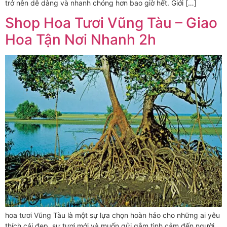
trở nên dễ dàng và nhanh chóng hơn bao giờ hết. Giới […]
Shop Hoa Tươi Vũng Tàu – Giao
Hoa Tận Nơi Nhanh 2h
hoa tươi Vũng Tàu là một sự lựa chọn hoàn hảo cho những ai yêu
thích cái đẹp, sự tươi mới và muốn gửi gắm tình cảm đến người