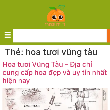
Thẻ:
hoa tươi vũng tàu
Hoa tươi Vũng Tàu – Địa chỉ
cung cấp hoa đẹp và uy tín nhất
hiện nay