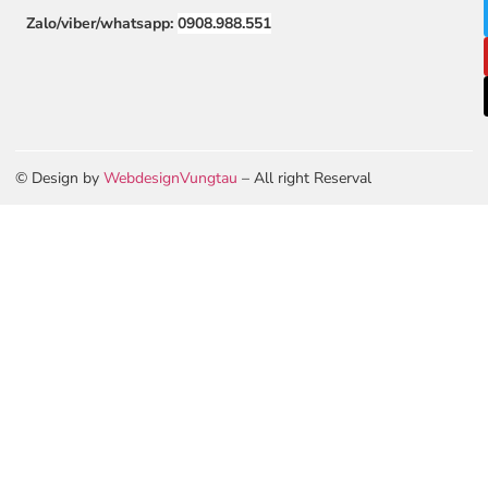
Zalo/viber/whatsapp:
0908.988.551
© Design by
WebdesignVungtau
– All right Reserval