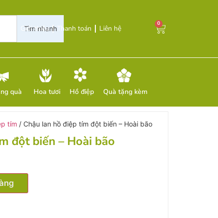
0
Giới thiệu
Thanh toán
Liên hệ
Tìm nhanh
ặng quà
Hoa tươi
Hồ điệp
Quà tặng kèm
ệp tím
/ Chậu lan hồ điệp tím đột biến – Hoài bão
ím đột biến – Hoài bão
hàng