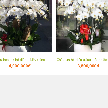
u hoa lan hồ điệp – Mây trắng
Chậu lan hồ điệp trắng – Rước lộc
4,000,000
₫
3,800,000
₫