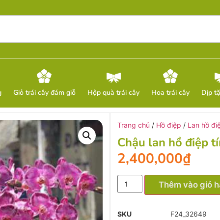
g
Giỏ trái cây đám giỗ
Hộp quà trái cây
Hoa trái cây
Dịp t
Trang chủ
/
Hồ điệp
/
Lan hồ đi
Chậu lan hồ điệp t
2,400,000
₫
Thêm vào giỏ 
SKU
F24_32649