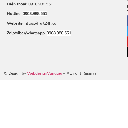
Điện thoại:
0908.988.551
Hotline:
0908.988.551
Website:
https://fruit24h.com
Zalo/viber/whatsapp:
0908.988.551
© Design by
WebdesignVungtau
– All right Reserval