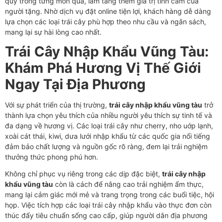
quý trong từng món quà, làm tăng thêm giá trị tình cảm của
người tặng. Nhờ dịch vụ đặt online tiện lợi, khách hàng dễ dàng
lựa chọn các loại trái cây phù hợp theo nhu cầu và ngân sách,
mang lại sự hài lòng cao nhất.
Trái Cây Nhập Khẩu Vũng Tàu:
Khám Phá Hương Vị Thế Giới
Ngay Tại Địa Phương
Với sự phát triển của thị trường,
trái cây nhập khẩu vũng tàu
trở
thành lựa chọn yêu thích của nhiều người yêu thích sự tinh tế và
đa dạng về hương vị. Các loại trái cây như cherry, nho uớp lạnh,
xoài cát thái, kiwi, dưa lưới nhập khẩu từ các quốc gia nổi tiếng
đảm bảo chất lượng và nguồn gốc rõ ràng, đem lại trải nghiệm
thưởng thức phong phú hơn.
Không chỉ phục vụ riêng trong các dịp đặc biệt,
trái cây nhập
khẩu vũng tàu
còn là cách để nâng cao trải nghiệm ẩm thực,
mang lại cảm giác mới mẻ và trang trọng trong các buổi tiệc, hội
họp. Việc tích hợp các loại trái cây nhập khẩu vào thực đơn còn
thúc đẩy tiêu chuẩn sống cao cấp, giúp người dân địa phương