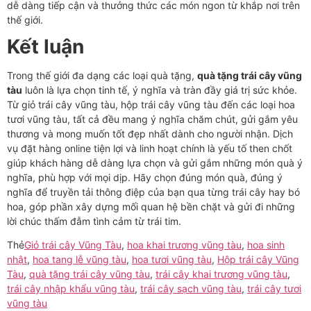
dễ dàng tiếp cận và thưởng thức các món ngon từ khắp nơi trên
thế giới.
Kết luận
Trong thế giới đa dạng các loại quà tặng,
quà tặng trái cây vũng
tàu
luôn là lựa chọn tinh tế, ý nghĩa và tràn đầy giá trị sức khỏe.
Từ giỏ trái cây vũng tàu, hộp trái cây vũng tàu đến các loại hoa
tươi vũng tàu, tất cả đều mang ý nghĩa chăm chút, gửi gắm yêu
thương và mong muốn tốt đẹp nhất dành cho người nhận. Dịch
vụ đặt hàng online tiện lợi và linh hoạt chính là yếu tố then chốt
giúp khách hàng dễ dàng lựa chọn và gửi gắm những món quà ý
nghĩa, phù hợp với mọi dịp. Hãy chọn đúng món quà, đúng ý
nghĩa để truyền tải thông điệp của bạn qua từng trái cây hay bó
hoa, góp phần xây dựng mối quan hệ bền chặt và gửi đi những
lời chúc thấm đẫm tình cảm từ trái tim.
Thẻ
Giỏ trái cây Vũng Tàu
,
hoa khai trương vũng tàu
,
hoa sinh
nhật
,
hoa tang lễ vũng tàu
,
hoa tươi vũng tàu
,
Hộp trái cây Vũng
Tàu
,
quà tặng trái cây vũng tàu
,
trái cây khai trương vũng tàu
,
trái cây nhập khẩu vũng tàu
,
trái cây sạch vũng tàu
,
trái cây tươi
vũng tàu