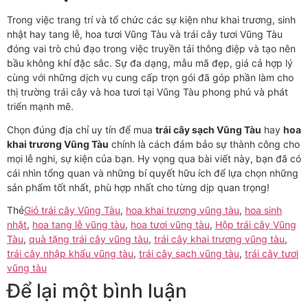
Trong việc trang trí và tổ chức các sự kiện như khai trương, sinh
nhật hay tang lễ, hoa tươi Vũng Tàu và trái cây tươi Vũng Tàu
đóng vai trò chủ đạo trong việc truyền tải thông điệp và tạo nên
bầu không khí đặc sắc. Sự đa dạng, mẫu mã đẹp, giá cả hợp lý
cùng với những dịch vụ cung cấp trọn gói đã góp phần làm cho
thị trường trái cây và hoa tươi tại Vũng Tàu phong phú và phát
triển mạnh mẽ.
Chọn đúng địa chỉ uy tín để mua
trái cây sạch Vũng Tàu
hay
hoa
khai trương Vũng Tàu
chính là cách đảm bảo sự thành công cho
mọi lễ nghi, sự kiện của bạn. Hy vọng qua bài viết này, bạn đã có
cái nhìn tổng quan và những bí quyết hữu ích để lựa chọn những
sản phẩm tốt nhất, phù hợp nhất cho từng dịp quan trọng!
Thẻ
Giỏ trái cây Vũng Tàu
,
hoa khai trương vũng tàu
,
hoa sinh
nhật
,
hoa tang lễ vũng tàu
,
hoa tươi vũng tàu
,
Hộp trái cây Vũng
Tàu
,
quà tặng trái cây vũng tàu
,
trái cây khai trương vũng tàu
,
trái cây nhập khẩu vũng tàu
,
trái cây sạch vũng tàu
,
trái cây tươi
vũng tàu
Để lại một bình luận