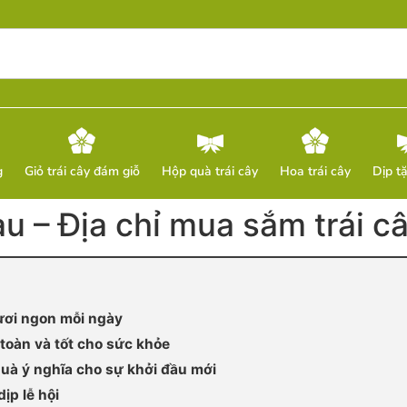
g
Giỏ trái cây đám giỗ
Hộp quà trái cây
Hoa trái cây
Dịp t
u – Địa chỉ mua sắm trái câ
tươi ngon mỗi ngày
toàn và tốt cho sức khỏe
quà ý nghĩa cho sự khởi đầu mới
ịp lễ hội