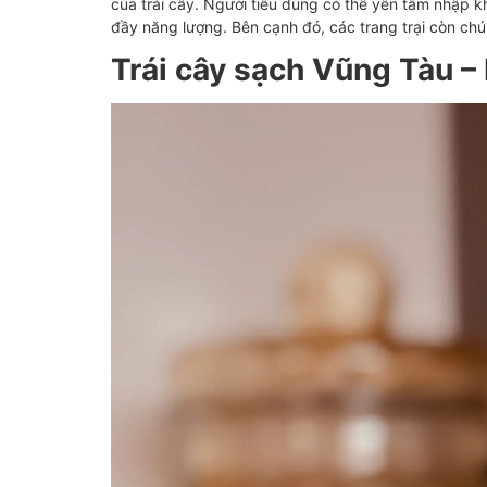
của trái cây. Người tiêu dùng có thể yên tâm nhập kh
đầy năng lượng. Bên cạnh đó, các trang trại còn chú
Trái cây sạch Vũng Tàu –