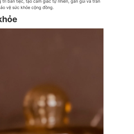
rí bàn tiệc, tạo cảm giác tự nhiên, gần gũi và tràn
 bảo vệ sức khỏe cộng đồng.
 khỏe