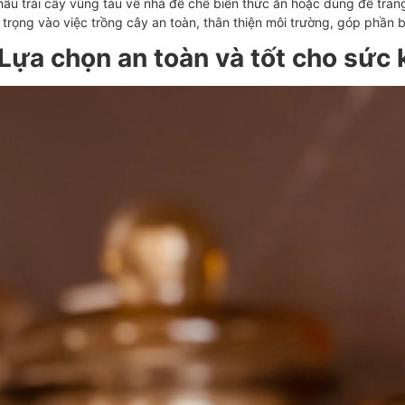
ẩu trái cây vũng tàu về nhà để chế biến thức ăn hoặc dùng để trang t
 trọng vào việc trồng cây an toàn, thân thiện môi trường, góp phần
 Lựa chọn an toàn và tốt cho sức