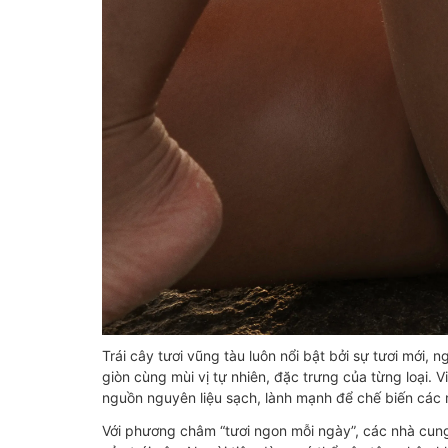
Trái cây tươi vũng tàu luôn nổi bật bởi sự tươi mới
giòn cùng mùi vị tự nhiên, đặc trưng của từng loại. 
nguồn nguyên liệu sạch, lành mạnh để chế biến các 
Với phương châm “tươi ngon mỗi ngày”, các nhà cu