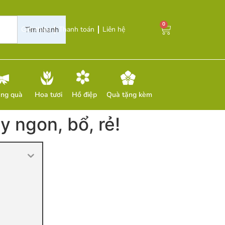
0
Giới thiệu
Thanh toán
Liên hệ
Tìm nhanh
ặng quà
Hoa tươi
Hồ điệp
Quà tặng kèm
y ngon, bổ, rẻ!