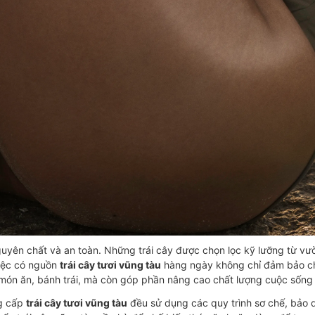
, nguyên chất và an toàn. Những trái cây được chọn lọc kỹ lưỡng từ v
Việc có nguồn
trái cây tươi vũng tàu
hàng ngày không chỉ đảm bảo ch
món ăn, bánh trái, mà còn góp phần nâng cao chất lượng cuộc sống đ
ng cấp
trái cây tươi vũng tàu
đều sử dụng các quy trình sơ chế, bảo q