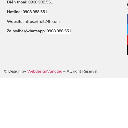
Điện thoại:
0908.988.551
Hotline:
0908.988.551
Website:
https://fruit24h.com
Zalo/viber/whatsapp:
0908.988.551
© Design by
WebdesignVungtau
– All right Reserval