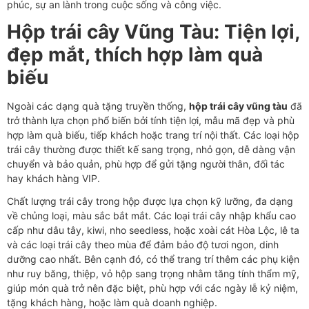
phúc, sự an lành trong cuộc sống và công việc.
Hộp trái cây Vũng Tàu: Tiện lợi,
đẹp mắt, thích hợp làm quà
biếu
Ngoài các dạng quà tặng truyền thống,
hộp trái cây vũng tàu
đã
trở thành lựa chọn phổ biến bởi tính tiện lợi, mẫu mã đẹp và phù
hợp làm quà biếu, tiếp khách hoặc trang trí nội thất. Các loại hộp
trái cây thường được thiết kế sang trọng, nhỏ gọn, dễ dàng vận
chuyển và bảo quản, phù hợp để gửi tặng người thân, đối tác
hay khách hàng VIP.
Chất lượng trái cây trong hộp được lựa chọn kỹ lưỡng, đa dạng
về chủng loại, màu sắc bắt mắt. Các loại trái cây nhập khẩu cao
cấp như dâu tây, kiwi, nho seedless, hoặc xoài cát Hòa Lộc, lê ta
và các loại trái cây theo mùa để đảm bảo độ tươi ngon, dinh
dưỡng cao nhất. Bên cạnh đó, có thể trang trí thêm các phụ kiện
như ruy băng, thiệp, vỏ hộp sang trọng nhằm tăng tính thẩm mỹ,
giúp món quà trở nên đặc biệt, phù hợp với các ngày lễ kỷ niệm,
tặng khách hàng, hoặc làm quà doanh nghiệp.