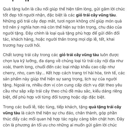
Quà tặng luôn là cầu nối giúp thể hiện tấm lòng, gửi gắm lời chúc
tốt đẹp tới người nhận, đặc biệt là các
giỏ trái cây vũng tàu
.
Những giỏ trái cây đẹp mắt, tươi ngon không chỉ giúp món quà
trở nên ý nghĩa hơn mà còn thể hiện sự trân trọng, chu đáo của
người tặng. Đây chính là loại quà tặng phù hợp để gửi đến đối
tác, khách hàng, hoặc người thân trong mọi dịp lễ, tết, khai
trương hay cưới hỏi.
Chất lượng trái cây trong các
giỏ trái cây vũng tàu
luôn được
chọn lựa kỹ lưỡng, đa dạng về chủng loại từ trái cây nội địa như
xoài, thanh long, chuối đến các loại nhập khẩu cao cấp như
cherry, nho, cam tây… Kết hợp cách trang trí hài hòa, tinh tế, các
sản phẩm này giúp thể hiện sự sang trọng, lịch sự của người
tặng. Ngoài ra, nhiều đơn vị còn cung cấp dịch vụ đặt theo yêu
cầu như sắp xếp trái cây theo chủ đề màu sắc, kiểu dáng riêng
biệt, để phù hợp với từng đối tượng hoặc dịp đặc biệt.
Trong các buổi lễ, tiệc tùng, tiếp khách, tặng
quà tặng trái cây
vũng tàu
là cách thể hiện sự chu đáo, chân thành, góp phần
thúc đẩy các mối quan hệ hợp tác ngày càng bền chặt hơn. Đây
còn là phương án tối ưu cho những ai muốn gửi gắm lời chúc