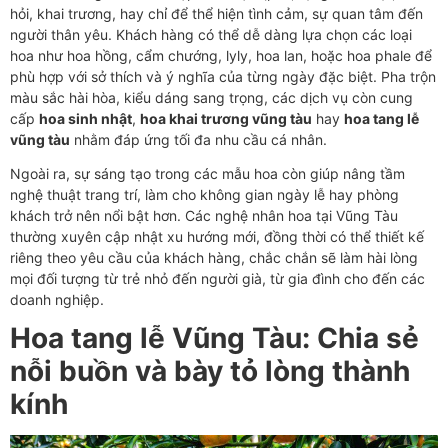
hỏi, khai trương, hay chỉ để thể hiện tình cảm, sự quan tâm đến
người thân yêu. Khách hàng có thể dễ dàng lựa chọn các loại
hoa như hoa hồng, cẩm chướng, lyly, hoa lan, hoặc hoa phale để
phù hợp với sở thích và ý nghĩa của từng ngày đặc biệt. Pha trộn
màu sắc hài hòa, kiểu dáng sang trọng, các dịch vụ còn cung
cấp
hoa sinh nhật
,
hoa khai trương vũng tàu
hay
hoa tang lễ
vũng tàu
nhằm đáp ứng tối đa nhu cầu cá nhân.
Ngoài ra, sự sáng tạo trong các mẫu hoa còn giúp nâng tầm
nghệ thuật trang trí, làm cho không gian ngày lễ hay phòng
khách trở nên nổi bật hơn. Các nghệ nhân hoa tại Vũng Tàu
thường xuyên cập nhật xu hướng mới, đồng thời có thể thiết kế
riêng theo yêu cầu của khách hàng, chắc chắn sẽ làm hài lòng
mọi đối tượng từ trẻ nhỏ đến người già, từ gia đình cho đến các
doanh nghiệp.
Hoa tang lễ Vũng Tàu: Chia sẻ
nỗi buồn và bày tỏ lòng thành
kính