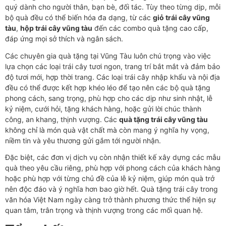
quý dành cho người thân, bạn bè, đối tác. Tùy theo từng dịp, mỗi
bộ quà đều có thể biến hóa đa dạng, từ các
giỏ trái cây vũng
tàu
,
hộp trái cây vũng tàu
đến các combo quà tặng cao cấp,
đáp ứng mọi sở thích và ngân sách.
Các chuyên gia quà tặng tại Vũng Tàu luôn chú trọng vào việc
lựa chọn các loại trái cây tươi ngon, trang trí bắt mắt và đảm bảo
độ tươi mới, hợp thời trang. Các loại trái cây nhập khẩu và nội địa
đều có thể được kết hợp khéo léo để tạo nên các bộ quà tặng
phong cách, sang trọng, phù hợp cho các dịp như sinh nhật, lễ
kỷ niệm, cưới hỏi, tặng khách hàng, hoặc gửi lời chúc thành
công, an khang, thịnh vượng. Các
quà tặng trái cây vũng tàu
không chỉ là món quà vật chất mà còn mang ý nghĩa hy vọng,
niềm tin và yêu thương gửi gắm tới người nhận.
Đặc biệt, các đơn vị dịch vụ còn nhận thiết kế xây dựng các mẫu
quà theo yêu cầu riêng, phù hợp với phong cách của khách hàng
hoặc phù hợp với từng chủ đề của lễ kỷ niệm, giúp món quà trở
nên độc đáo và ý nghĩa hơn bao giờ hết. Quà tặng trái cây trong
văn hóa Việt Nam ngày càng trở thành phương thức thể hiện sự
quan tâm, trân trọng và thịnh vượng trong các mối quan hệ.