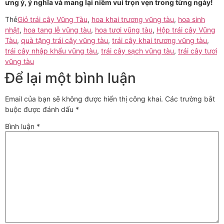
ưng ý, ý nghĩa và mang lại niềm vui trọn vẹn trong từng ngày!
Thẻ
Giỏ trái cây Vũng Tàu
,
hoa khai trương vũng tàu
,
hoa sinh
nhật
,
hoa tang lễ vũng tàu
,
hoa tươi vũng tàu
,
Hộp trái cây Vũng
Tàu
,
quà tặng trái cây vũng tàu
,
trái cây khai trương vũng tàu
,
trái cây nhập khẩu vũng tàu
,
trái cây sạch vũng tàu
,
trái cây tươi
vũng tàu
Để lại một bình luận
Email của bạn sẽ không được hiển thị công khai.
Các trường bắt
buộc được đánh dấu
*
Bình luận
*